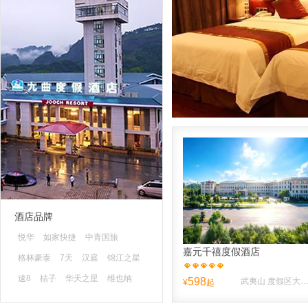
酒店品牌
悦华
如家快捷
中青国旅
嘉元千禧度假酒店
格林豪泰
7天
汉庭
锦江之星
速8
桔子
华天之星
维也纳
598
武夷山 度假区大王峰南路10
¥
起
蓝色快舟
清沐
山水时尚