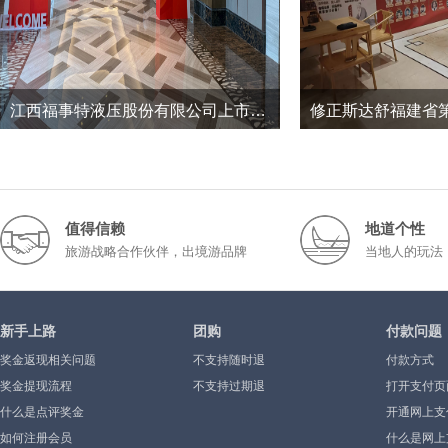
江西福事特液压股份有限公司上市三周年暨2026半年度经营工作总结会议
15
0
151
2026-7
2026-1
值得信赖
地道个性
旅游战略合作伙伴，出境游品牌
当地人的玩法
新手上路
团购
付款问题
奖金返现相关问题
不支持随时退
付款方式
奖金提现流程
不支持过期退
打开支付页
什么是点评奖金
示”或空白
开通网上支
如何注册会员
什么是网上