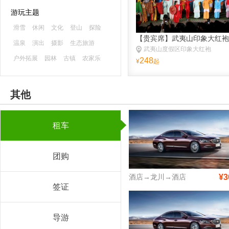
游玩主题
滑雪
休闲
文化
登山
探险
【贵宾席】武夷山印象大红袍
温泉
演出
摄影
生态旅游
武夷山度假区印象大红袍
户外拓展
园林
古镇
农家乐
248
¥
起
森林公园
海滨海岛
主题乐园
古迹
避暑
游船
水乡
漂流
其他
租车
团购
酒店→龙川→酒店
¥3
签证
导游