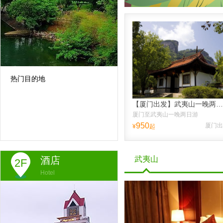
热门目的地
【厦门出发】武夷山一晚两日跟团游、送品大红袍、纯玩不进店，往返高铁票，含接送高铁站
厦门至武夷山一晚两日游
950
厦门出
¥
起
酒店
武夷山
2F
Hotel