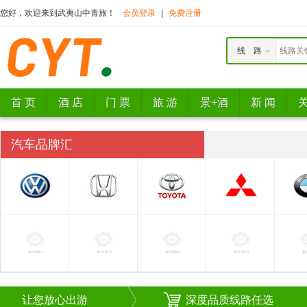
您好，欢迎来到武夷山中青旅！
会员登录
|
免费注册
线 路
首 页
酒 店
门 票
旅 游
景+酒
新 闻
汽车品牌汇
让您放心出游
深度品质线路任选